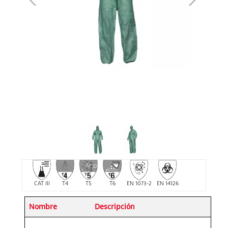
CAT III
T4
T5
T6
EN 1073-2
EN 14126
Nombre
Descripción