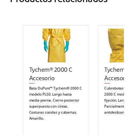
Tychem® 2000 C
Tychem® 2
Accesorio
Accesorio
Bata DuPont™ Tychem® 2000 C
Cubrebotas DuPo
modelo PL50. Largo hasta
2000 C modello PO
media pierna. Cierre posterior
fijación. Largo hast
superpuesto con cintas.
Parcialmente cosid
Costuras cosidas y cubiertas.
antideslizante. Am
Amarillo.