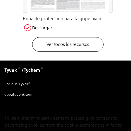
Ropa de protección para la gripe aviar
Descargar
Ver todos los recursos
®
®
Tyvek
/Tychem
®
Por qué Tyvek
dpp.dupont.com
To view this third-party content, please give consent to
advertising cookies from the cookie preferences in footer