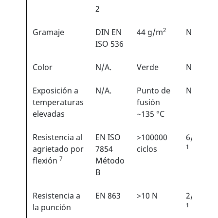
2
2
Gramaje
DIN EN
44 g/m
N/A
ISO 536
Color
N/A.
Verde
N/A
Exposición a
N/A.
Punto de
N/A
temperaturas
fusión
elevadas
~135 °C
Resistencia al
EN ISO
>100000
6/6
1
agrietado por
7854
ciclos
7
flexión
Método
B
Resistencia a
EN 863
>10 N
2/6
1
la punción