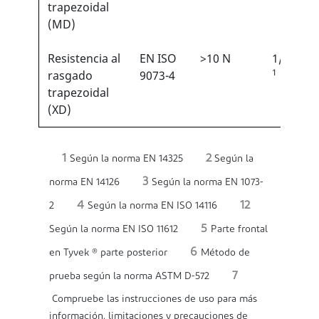
trapezoidal
(MD)
Resistencia al
EN ISO
>10 N
1/6
1
rasgado
9073-4
trapezoidal
(XD)
1
2
Según la norma EN 14325
Según la
3
norma EN 14126
Según la norma EN 1073-
4
12
2
Según la norma EN ISO 14116
5
Según la norma EN ISO 11612
Parte frontal
6
en Tyvek ® parte posterior
Método de
7
prueba según la norma ASTM D-572
Compruebe las instrucciones de uso para más
información, limitaciones y precauciones de