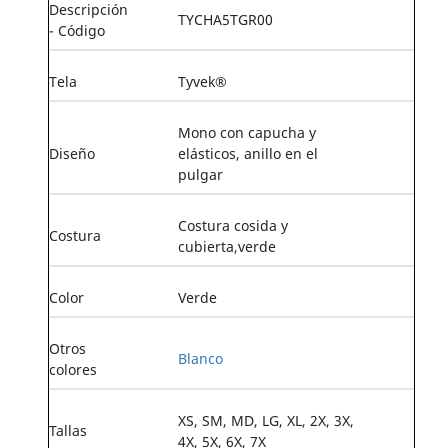
Descripción
TYCHA5TGR00
- Código
Tela
Tyvek®
Mono con capucha y
Diseño
elásticos, anillo en el
pulgar
Costura cosida y
Costura
cubierta,verde
Color
Verde
Otros
Blanco
colores
XS, SM, MD, LG, XL, 2X, 3X,
Tallas
4X, 5X, 6X, 7X