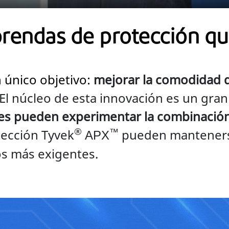
rendas de protección qu
n único objetivo:
mejorar la comodidad d
 El núcleo de esta innovación es un gran
res pueden experimentar la combinación 
®
tección Tyvek
pueden mantenerse
™
APX
os más exigentes.