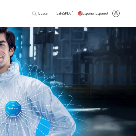
™
Buscar
SafeSPEC
España, Español