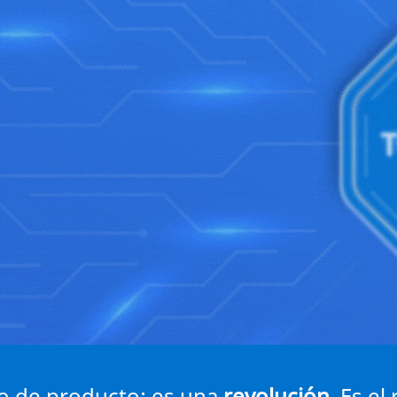
o de producto: es una
revolución
. Es e