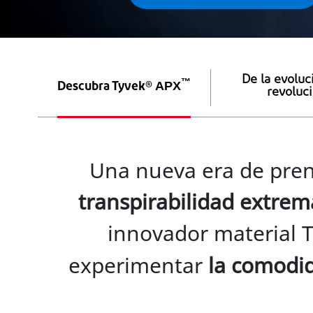
De la evoluc
™
APX
Descubra Tyvek®
revoluc
Una nueva era de pren
transpirabilidad extrem
innovador material 
experimentar
la comodid