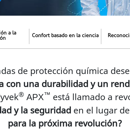
ión a la
Confort basado en la ciencia
Reconoci
ión
das de protección química desec
a con una durabilidad y un ren
®
Tyvek
está llamado a rev
™
APX
ad y la seguridad
en el lugar de
para la próxima revolución?