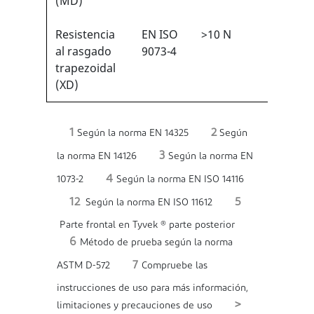
(MD)
Resistencia
EN ISO
>10 N
1/6
1
al rasgado
9073-4
trapezoidal
(XD)
1
2
Según la norma EN 14325
Según
3
la norma EN 14126
Según la norma EN
4
1073-2
Según la norma EN ISO 14116
12
5
Según la norma EN ISO 11612
Parte frontal en Tyvek ® parte posterior
6
Método de prueba según la norma
7
ASTM D-572
Compruebe las
instrucciones de uso para más información,
>
limitaciones y precauciones de uso