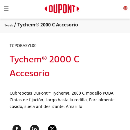
Toggle navigation
☰
/ Tychem® 2000 C Accesorio
Tyvek
TCPOBASYL00
Tychem® 2000 C
Accesorio
Cubrebotas DuPont™ Tychem® 2000 C modello POBA.
Cintas de fijación. Largo hasta la rodilla. Parcialmente
cosido, suela antideslizante. Amarillo