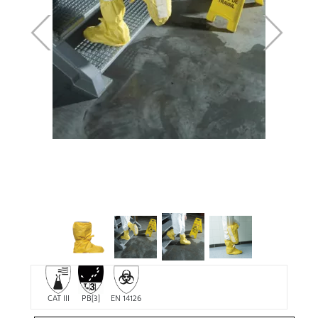
CAT III
PB[3]
EN 14126