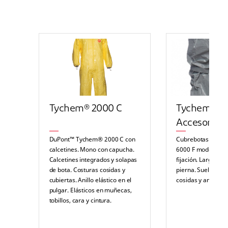
Tychem® 2000 C
Tychem® 6
Accesorio
DuPont™ Tychem® 2000 C con
Cubrebotas DuPo
calcetines. Mono con capucha.
6000 F modelo POB
Calcetines integrados y solapas
fijación. Largo ha
de bota. Costuras cosidas y
pierna. Suelas pa
cubiertas. Anillo elástico en el
cosidas y antidesli
pulgar. Elásticos en muñecas,
tobillos, cara y cintura.
Cremallera con tapilla doble
autoadhesiva y solapa en el