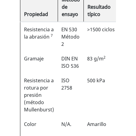
de
Resultado
Propiedad
ensayo
típico
EN
Resistencia a
EN 530
>1500 ciclos
5/6
7
1
la abrasión
Método
2
2
Gramaje
DIN EN
83 g/m
N/A
ISO 536
Resistencia a
ISO
500 kPa
N/A
rotura por
2758
presión
(método
Mullenburst)
Color
N/A.
Amarillo
N/A