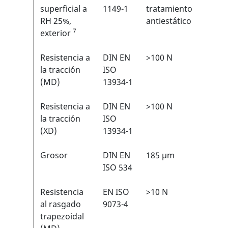
superficial a
1149-1
tratamiento
RH 25%,
antiestático
7
exterior
Resistencia a
DIN EN
>100 N
3/6
1
la tracción
ISO
(MD)
13934-1
Resistencia a
DIN EN
>100 N
3/6
1
la tracción
ISO
(XD)
13934-1
Grosor
DIN EN
185 µm
N/A
ISO 534
Resistencia
EN ISO
>10 N
1/6
1
al rasgado
9073-4
trapezoidal