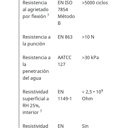
Resistencia
EN ISO
>5000 ciclos
3/6
1
al agrietado
7854
7
por flexión
Método
B
Resistencia a
EN 863
>10 N
2/6
1
la punción
Resistencia a
AATCC
>30 kPa
N/A
la
127
penetración
del agua
9
Resistividad
EN
< 2,5 • 10
N/A
superficial a
1149-1
Ohm
RH 25%,
7
interior
Resistividad
EN
Sin
N/A