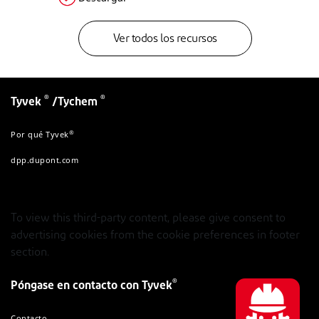
Ver todos los recursos
®
®
Tyvek
/Tychem
®
Por qué Tyvek
dpp.dupont.com
To view this third-party content, please give consent to
advertising cookies from the cookie preferences in footer
section.
®
Póngase en contacto con Tyvek
Contacto