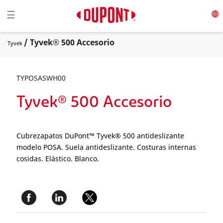
Toggle navigation
☰
/ Tyvek® 500 Accesorio
Tyvek
TYPOSASWH00
Tyvek® 500 Accesorio
Cubrezapatos DuPont™ Tyvek® 500 antideslizante
modelo POSA. Suela antideslizante. Costuras internas
cosidas. Elástico. Blanco.