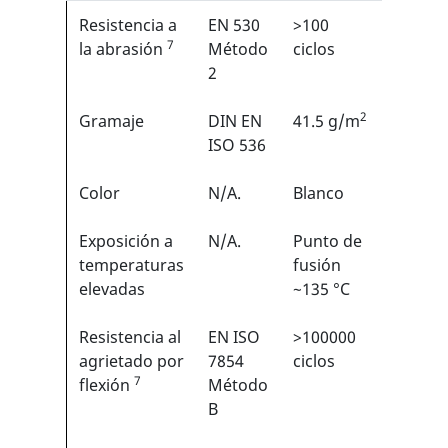
Resistencia a
EN 530
>100
2/6
7
1
la abrasión
Método
ciclos
2
2
Gramaje
DIN EN
41.5 g/m
N/A
ISO 536
Color
N/A.
Blanco
N/A
Exposición a
N/A.
Punto de
N/A
temperaturas
fusión
elevadas
~135 °C
Resistencia al
EN ISO
>100000
6/6
1
agrietado por
7854
ciclos
7
flexión
Método
B