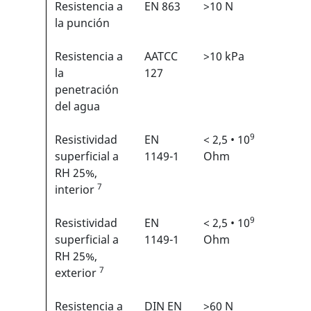
Resistencia a
EN 863
>10 N
2/6
1
la punción
Resistencia a
AATCC
>10 kPa
N/A
la
127
penetración
del agua
9
Resistividad
EN
< 2,5 • 10
N/A
superficial a
1149-1
Ohm
RH 25%,
7
interior
9
Resistividad
EN
< 2,5 • 10
N/A
superficial a
1149-1
Ohm
RH 25%,
7
exterior
Resistencia a
DIN EN
>60 N
2/6