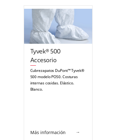
Tyvek® 500
Accesorio
Cubrezapatos DuPont™ Tyvek®
500 modelo POS0. Costuras
internas cosidas. Elástico.
Blanco.
Más información