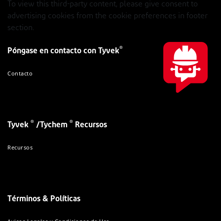
To view this third-party content, please give consent to
advertising cookies from the cookie preferences in footer
section.
®
Póngase en contacto con Tyvek
Contacto
®
®
Tyvek
/Tychem
Recursos
Recursos
Términos & Políticas