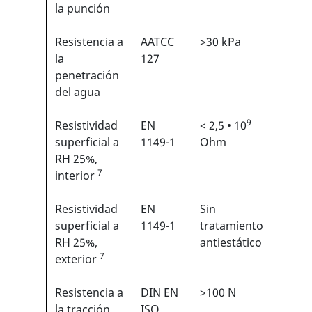
1
la punción
Resistencia a
AATCC
>30 kPa
N/A
la
127
penetración
del agua
9
Resistividad
EN
< 2,5 • 10
N/A
superficial a
1149-1
Ohm
RH 25%,
7
interior
Resistividad
EN
Sin
N/A
superficial a
1149-1
tratamiento
RH 25%,
antiestático
7
exterior
Resistencia a
DIN EN
>100 N
3/6
1
la tracción
ISO