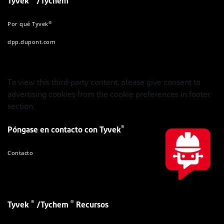
Tyvek
/Tychem
®
Por qué Tyvek
dpp.dupont.com
To view this third-party content, please give consent to
advertising cookies from the cookie preferences in footer
section.
®
Póngase en contacto con Tyvek
Contacto
®
®
Tyvek
/Tychem
Recursos