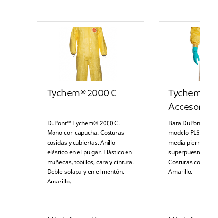
Tychem® 2000 C
Tychem® 2
Accesorio
DuPont™ Tychem® 2000 C.
Bata DuPont™ Ty
Mono con capucha. Costuras
modelo PL50. Larg
cosidas y cubiertas. Anillo
media pierna. Cier
elástico en el pulgar. Elástico en
superpuesto con ci
muñecas, tobillos, cara y cintura.
Costuras cosidas y
Doble solapa y en el mentón.
Amarillo.
Amarillo.