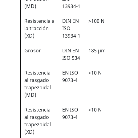
(MD)
13934-1
Resistencia a
DIN EN
>100 N
3/6
1
la tracción
ISO
(XD)
13934-1
Grosor
DIN EN
185 µm
N/A
ISO 534
Resistencia
EN ISO
>10 N
1/6
1
al rasgado
9073-4
trapezoidal
(MD)
Resistencia
EN ISO
>10 N
1/6
1
al rasgado
9073-4
trapezoidal
(XD)