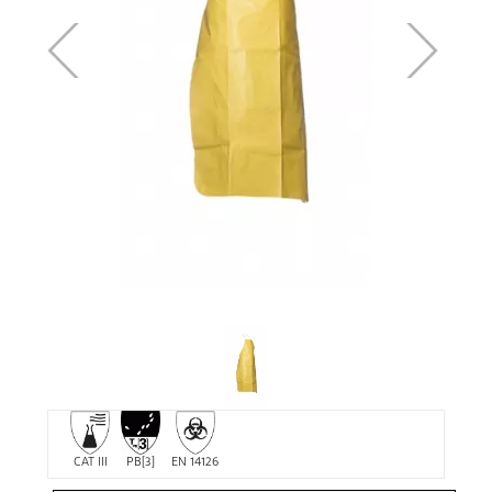
CAT III
PB[3]
EN 14126