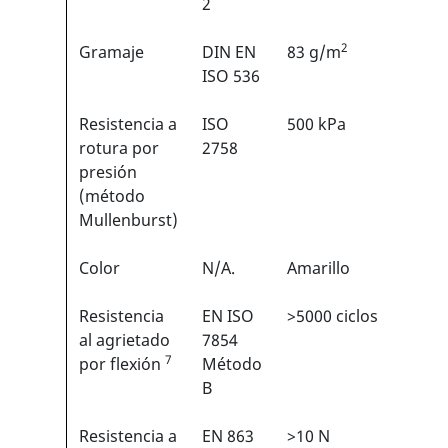
2
2
Gramaje
DIN EN
83 g/m
N/A
ISO 536
Resistencia a
ISO
500 kPa
N/A
rotura por
2758
presión
(método
Mullenburst)
Color
N/A.
Amarillo
N/A
Resistencia
EN ISO
>5000 ciclos
3/6
1
al agrietado
7854
7
por flexión
Método
B
Resistencia a
EN 863
>10 N
2/6