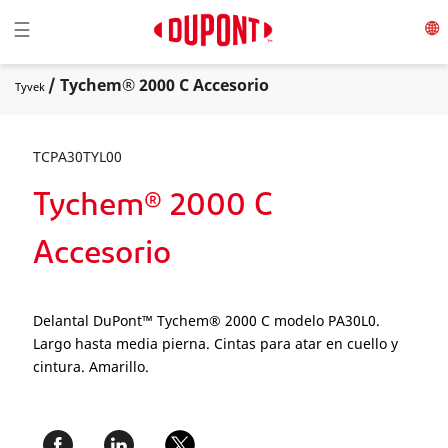
Toggle navigation
☰
/ Tychem® 2000 C Accesorio
Tyvek
TCPA30TYL00
Tychem® 2000 C
Accesorio
Delantal DuPont™ Tychem® 2000 C modelo PA30L0.
Largo hasta media pierna. Cintas para atar en cuello y
cintura. Amarillo.