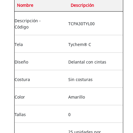
Nombre
Descripción
Descripción -
TCPA30TYL00
Código
Tela
Tychem® C
Diseño
Delantal con cintas
Costura
Sin costuras
Color
Amarillo
Tallas
0
25 unidades por