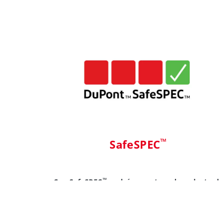
™
SafeSPEC
™
Con SafeSPEC
podrá encontrar el producto d
protección adecuado para su trabajo.