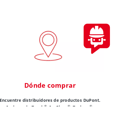
Dónde comprar
Encuentre distribuidores de productos DuPont.
®
®
®
Incluyendo Tyvek
, IsoClean
, Tychem
,
®
ProShield
y productos relacionados.