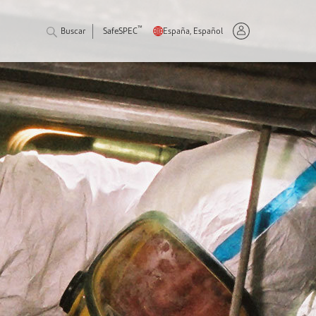
™
Buscar
SafeSPEC
España, Español