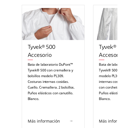
Tyvek® 500
Tyvek® 500
Accesorio
Accesorio
Bata de laboratorio DuPont™
Bata de laborator
Tyvek® 500 con cremallera y
Tyvek® 500 con c
bolsillos modelo PL309.
modelo PL30NP. C
Costuras internas cosidas.
internas cosidas. C
Cuello. Cremallera. 2 bolsillos.
con corchetes. Sin 
Puños elásticos con canutillo.
Puños elásticos (si
Blanco.
Blanco.
Más información
Más informaci