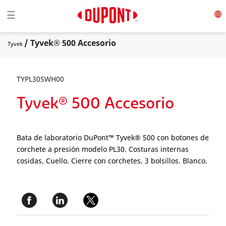
Toggle navigation
☰
/ Tyvek® 500 Accesorio
Tyvek
TYPL30SWH00
Tyvek® 500 Accesorio
Bata de laboratorio DuPont™ Tyvek® 500 con botones de
corchete a presión modelo PL30. Costuras internas
cosidas. Cuello. Cierre con corchetes. 3 bolsillos. Blanco.