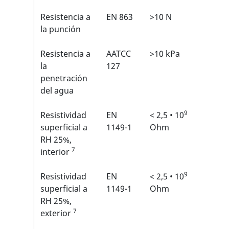
Resistencia a
EN 863
>10 N
2/6
1
la punción
Resistencia a
AATCC
>10 kPa
N/A
la
127
penetración
del agua
9
Resistividad
EN
< 2,5 • 10
N/A
superficial a
1149-1
Ohm
RH 25%,
7
interior
9
Resistividad
EN
< 2,5 • 10
N/A
superficial a
1149-1
Ohm
RH 25%,
7
exterior