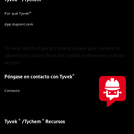
Tyvek
/Tychem
®
Por qué Tyvek
dpp.dupont.com
To view this third-party content, please give consent to
advertising cookies from the cookie preferences in footer
section.
®
Póngase en contacto con Tyvek
Contacto
®
®
Tyvek
/Tychem
Recursos