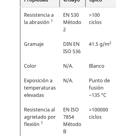
Resistencia a
EN 530
>100
2/6
7
1
la abrasión
Método
ciclos
2
2
Gramaje
DIN EN
41.5 g/m
N/A
ISO 536
Color
N/A.
Blanco
N/A
Exposición a
N/A.
Punto de
N/A
temperaturas
fusión
elevadas
~135 °C
Resistencia al
EN ISO
>100000
6/6
1
agrietado por
7854
ciclos
7
flexión
Método
B