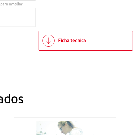
 para ampliar
Ficha tecnica
ados