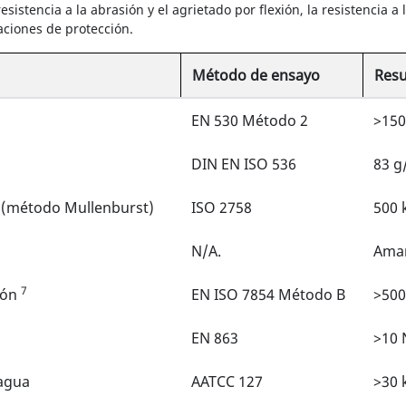
esistencia a la abrasión y el agrietado por flexión, la resistencia a
aciones de protección.
Método de ensayo
Resu
EN 530 Método 2
>150
DIN EN ISO 536
83 g
n (método Mullenburst)
ISO 2758
500 
N/A.
Amar
7
xión
EN ISO 7854 Método B
>500
EN 863
>10 
 agua
AATCC 127
>30 