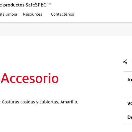
de productos SafeSPEC ™
ala limpia
Resources
Contáctenos
Accesorio
I
sturas cosidas y cubiertas. Amarillo.
V
D