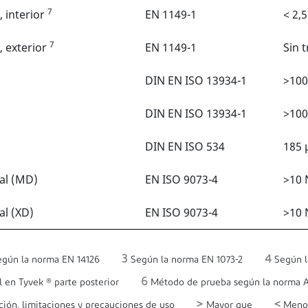
7
, interior
EN 1149-1
< 2,5
7
, exterior
EN 1149-1
Sin 
DIN EN ISO 13934-1
>100
DIN EN ISO 13934-1
>100
DIN EN ISO 534
185
dal (MD)
EN ISO 9073-4
>10 
al (XD)
EN ISO 9073-4
>10 
3
4
gún la norma EN 14126
Según la norma EN 1073-2
Según l
6
l en Tyvek ® parte posterior
Método de prueba según la norma 
>
<
ción, limitaciones y precauciones de uso
Mayor que
Meno