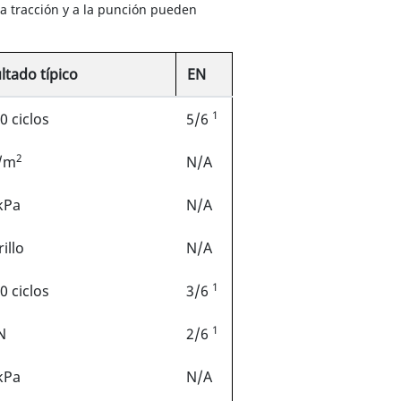
 la tracción y a la punción pueden
ltado típico
EN
1
0 ciclos
5/6
2
/m
N/A
kPa
N/A
illo
N/A
1
0 ciclos
3/6
1
N
2/6
kPa
N/A