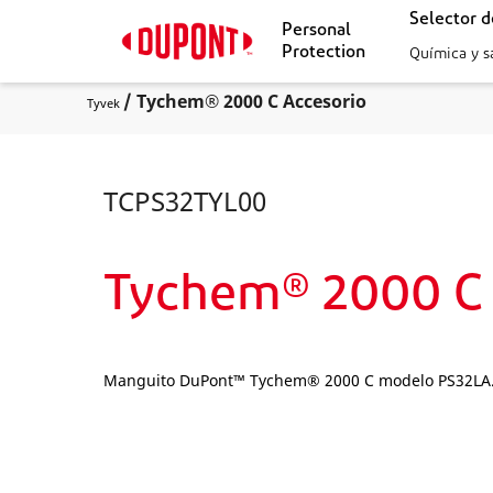
Selector 
Personal
Protection
Química y s
/ Tychem® 2000 C Accesorio
Tyvek
TCPS32TYL00
Tychem® 2000 C 
Manguito DuPont™ Tychem® 2000 C modelo PS32LA. Co