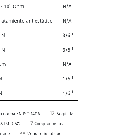
9
 • 10
Ohm
N/A
tratamiento antiestático
N/A
1
 N
3/6
1
 N
3/6
 µm
N/A
1
N
1/6
1
N
1/6
12
a norma EN ISO 14116
Según la
7
ASTM D-572
Compruebe las
<=
r que
Menor o igual que