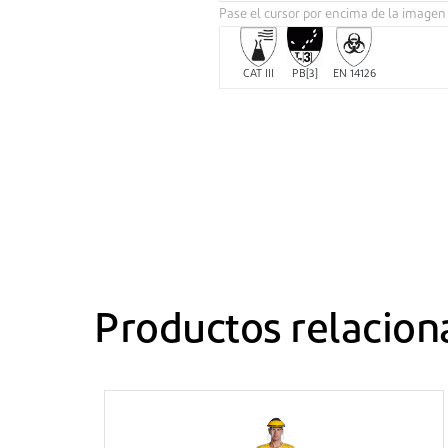
Pase el cursor por encima de la imagen
CAT III
PB[3]
EN 14126
Productos relacion