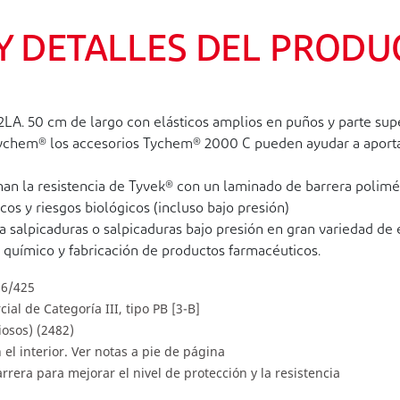
 Y DETALLES DEL PRODU
0 cm de largo con elásticos amplios en puños y parte superior
ychem® los accesorios Tychem® 2000 C pueden ayudar a aportar
n la resistencia de Tyvek® con un laminado de barrera polimér
os y riesgos biológicos (incluso bajo presión)
 salpicaduras o salpicaduras bajo presión en gran variedad de en
 químico y fabricación de productos farmacéuticos.
16/425
al de Categoría III, tipo PB [3-B]
iosos) (2482)
 el interior. Ver notas a pie de página
rrera para mejorar el nivel de protección y la resistencia