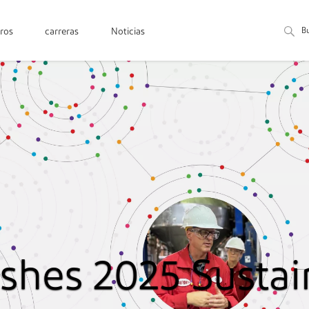
B
ros
carreras
Noticias
shes 2025 Sustain