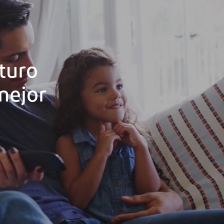
turo
mejor