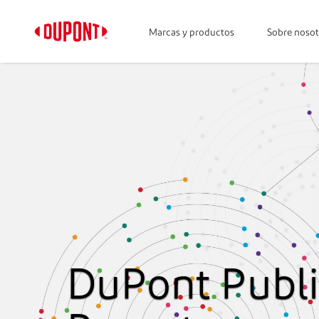
Marcas y productos
Sobre nosot
DuPont Publi