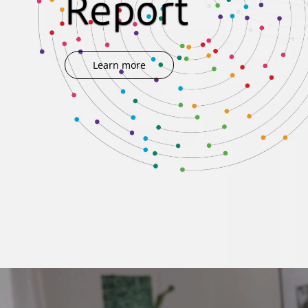
Report
Learn more