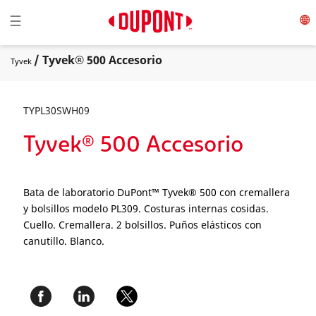
Toggle navigation
☰
/ Tyvek® 500 Accesorio
Tyvek
TYPL30SWH09
Tyvek® 500 Accesorio
Bata de laboratorio DuPont™ Tyvek® 500 con cremallera
y bolsillos modelo PL309. Costuras internas cosidas.
Cuello. Cremallera. 2 bolsillos. Puños elásticos con
canutillo. Blanco.