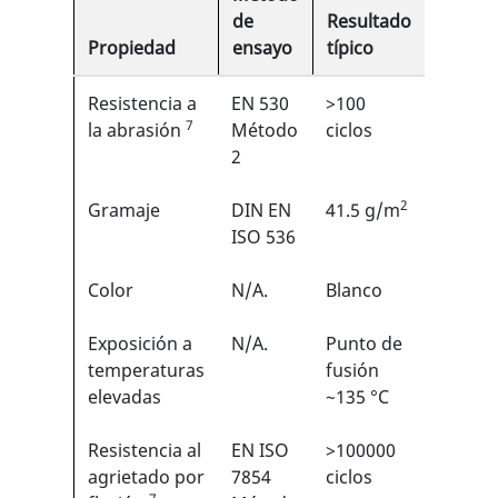
de
Resultado
Propiedad
ensayo
típico
EN
Resistencia a
EN 530
>100
2/6
7
1
la abrasión
Método
ciclos
2
2
Gramaje
DIN EN
41.5 g/m
N/A
ISO 536
Color
N/A.
Blanco
N/A
Exposición a
N/A.
Punto de
N/A
temperaturas
fusión
elevadas
~135 °C
Resistencia al
EN ISO
>100000
6/6
1
agrietado por
7854
ciclos