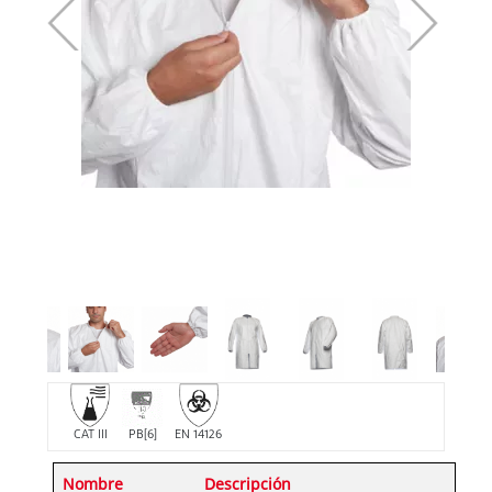
CAT III
PB[6]
EN 14126
Nombre
Descripción