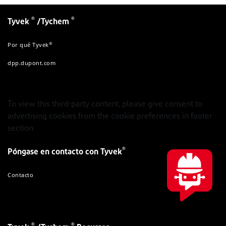
®
®
Tyvek
/Tychem
®
Por qué Tyvek
dpp.dupont.com
To view this third-party content, please give consent to
advertising cookies from the cookie preferences in footer
section.
®
Póngase en contacto con Tyvek
Contacto
®
®