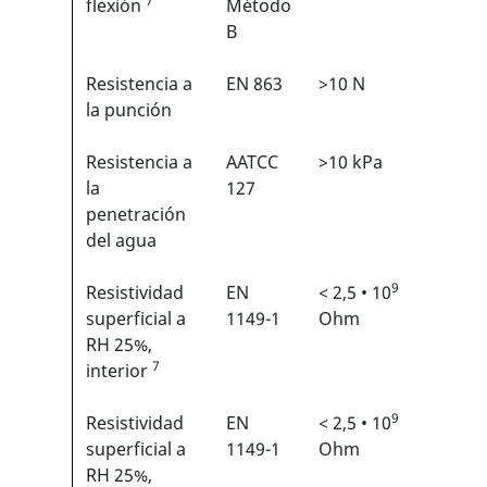
7
flexión
Método
B
Resistencia a
EN 863
>10 N
2/6
1
la punción
Resistencia a
AATCC
>10 kPa
N/A
la
127
penetración
del agua
9
Resistividad
EN
< 2,5 • 10
N/A
superficial a
1149-1
Ohm
RH 25%,
7
interior
9
Resistividad
EN
< 2,5 • 10
N/A
superficial a
1149-1
Ohm
RH 25%,