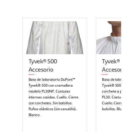
Tyvek® 500
Tyvek® 500
Accesorio
Accesorio
Bata de laboratorio DuPont™
Bata de laborator
Tyvek® 500 con cremallera
Tyvek® 500 con b
modelo PL30NP. Costuras
corchete a presió
internas cosidas. Cuello. Cierre
PL30. Costuras int
con corchetes. Sin bolsillos.
Cuello. Cierre con
Puños elásticos (sin canutillo).
bolsillos. Blanco.
Blanco.