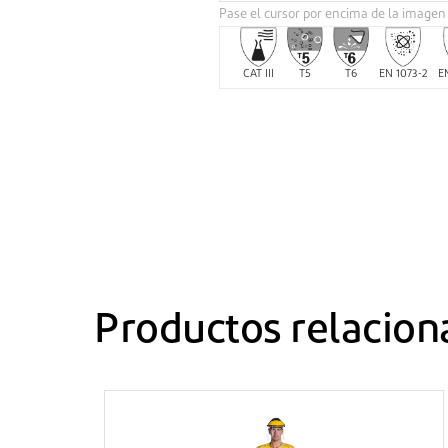
Pase el cursor por encima de la imagen
CAT III
T5
T6
EN 1073-2
E
Productos relacion