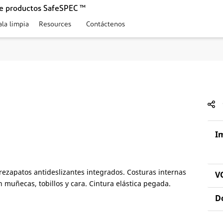
de productos SafeSPEC ™
ala limpia
Resources
Contáctenos
I
zapatos antideslizantes integrados. Costuras internas
V
en muñecas, tobillos y cara. Cintura elástica pegada.
D