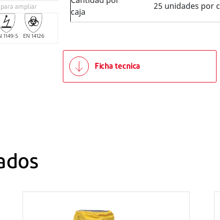
Cantidad por
25 unidades por c
 para ampliar
caja
N 1149-5
EN 14126
Ficha tecnica
ados