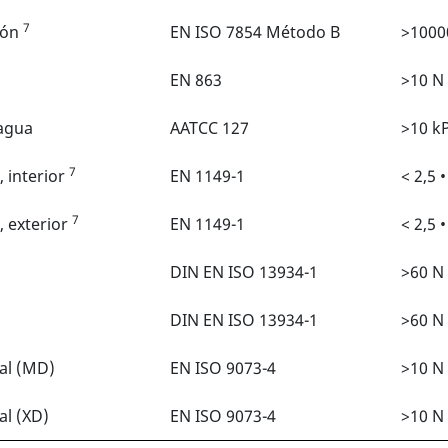
7
xión
EN ISO 7854 Método B
>10000
EN 863
>10 N
 agua
AATCC 127
>10 k
7
, interior
EN 1149-1
< 2,5 •
7
, exterior
EN 1149-1
< 2,5 •
DIN EN ISO 13934-1
>60 N
DIN EN ISO 13934-1
>60 N
dal (MD)
EN ISO 9073-4
>10 N
al (XD)
EN ISO 9073-4
>10 N