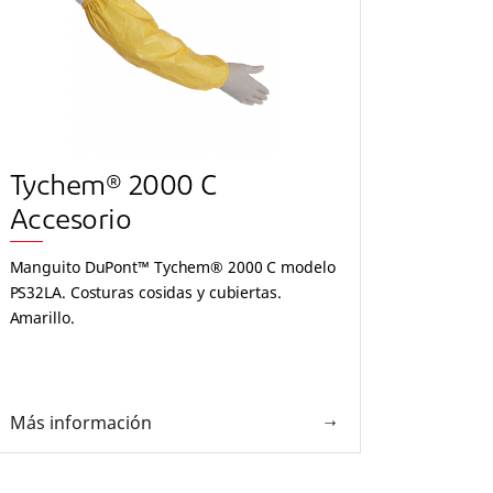
Tychem® 2000 C
Tyc
Accesorio
Acce
Manguito DuPont™ Tychem® 2000 C modelo
Delant
PS32LA. Costuras cosidas y cubiertas.
PA30L0.
Amarillo.
para at
Más información
Más i