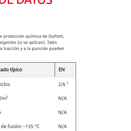
 DE DATOS
de protección química de DuPont,
gentes (si se aplican). Tales
 la tracción y a la punción pueden
ado típico
EN
1
iclos
2/6
2
g/m
N/A
o
N/A
 de fusión ~135 °C
N/A