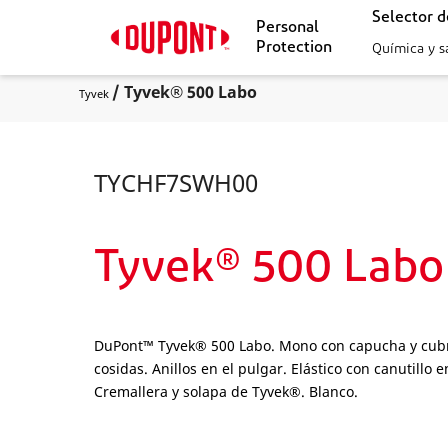
Selector 
Personal
Protection
Química y s
/ Tyvek® 500 Labo
Tyvek
TYCHF7SWH00
Tyvek® 500 Labo
DuPont™ Tyvek® 500 Labo. Mono con capucha y cubre
cosidas. Anillos en el pulgar. Elástico con canutillo 
Cremallera y solapa de Tyvek®. Blanco.