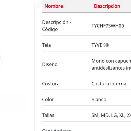
Nombre
Descripción
Descripción -
TYCHF7SWH00
Código
Tela
TYVEK®
Mono con capucha
Diseño
antideslizantes i
Costura
Costura interna
Color
Blanco
Tallas
SM, MD, LG, XL, 2X