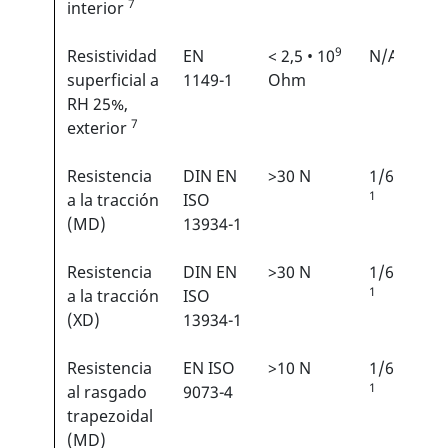
7
interior
9
Resistividad
EN
< 2,5 • 10
N/A
superficial a
1149-1
Ohm
RH 25%,
7
exterior
Resistencia
DIN EN
>30 N
1/6
1
a la tracción
ISO
(MD)
13934-1
Resistencia
DIN EN
>30 N
1/6
1
a la tracción
ISO
(XD)
13934-1
Resistencia
EN ISO
>10 N
1/6
1
al rasgado
9073-4
trapezoidal
(MD)