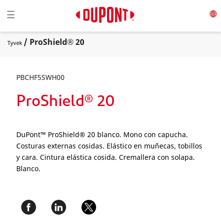
Toggle navigation
☰
/ ProShield® 20
Tyvek
PBCHF5SWH00
ProShield® 20
DuPont™ ProShield® 20 blanco. Mono con capucha.
Costuras externas cosidas. Elástico en muñecas, tobillos
y cara. Cintura elástica cosida. Cremallera con solapa.
Blanco.