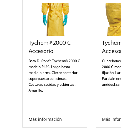
Tychem® 2000 C
Tychem® 2
Accesorio
Accesorio
Bata DuPont™ Tychem® 2000 C
Cubrebotas DuPo
modelo PL50. Largo hasta
2000 C modello PO
media pierna. Cierre posterior
fijación. Largo hast
superpuesto con cintas.
Parcialmente cosid
Costuras cosidas y cubiertas.
antideslizante. Am
Amarillo.
Más información
Más informaci