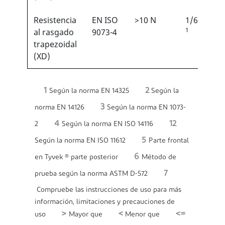
Resistencia
EN ISO
>10 N
1/6
1
al rasgado
9073-4
trapezoidal
(XD)
1
2
Según la norma EN 14325
Según la
3
norma EN 14126
Según la norma EN 1073-
4
12
2
Según la norma EN ISO 14116
5
Según la norma EN ISO 11612
Parte frontal
6
en Tyvek ® parte posterior
Método de
7
prueba según la norma ASTM D-572
Compruebe las instrucciones de uso para más
información, limitaciones y precauciones de
>
<
<=
uso
Mayor que
Menor que