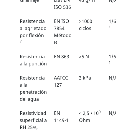
Gramaje
DIN EN
43 g/m
N/A
ISO 536
Resistencia
EN ISO
>1000
1/6
1
al agrietado
7854
ciclos
por flexión
Método
7
B
Resistencia
EN 863
>5 N
1/6
1
a la punción
Resistencia
AATCC
3 kPa
N/A
a la
127
penetración
del agua
9
Resistividad
EN
< 2,5 • 10
N/A
superficial a
1149-1
Ohm
RH 25%,