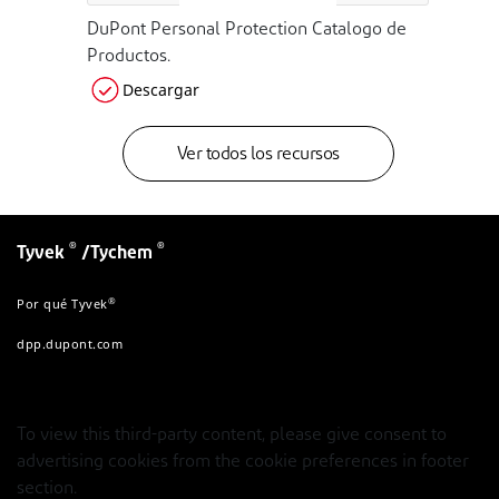
DuPont Personal Protection Catalogo de
Productos.
Descargar
Ver todos los recursos
®
®
Tyvek
/Tychem
®
Por qué Tyvek
dpp.dupont.com
To view this third-party content, please give consent to
advertising cookies from the cookie preferences in footer
section.