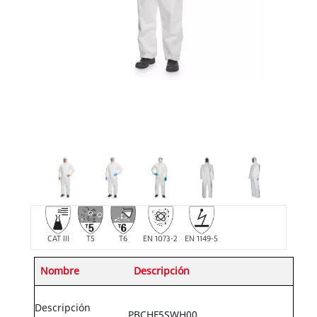
CAT III
T5
T6
EN 1073-2
EN 1149-5
Nombre
Descripción
Descripción
PBCHF5SWH00