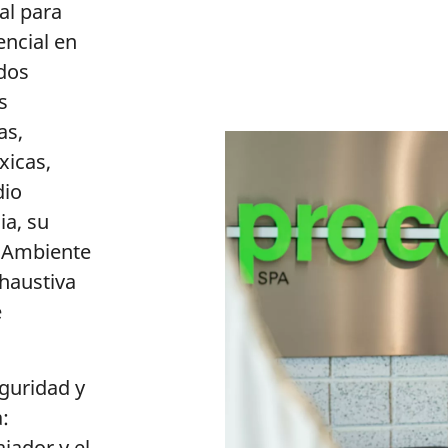
al para
ncial en
ados
s
as,
xicas,
dio
ia, su
o Ambiente
xhaustiva
e
eguridad y
:
jador y el