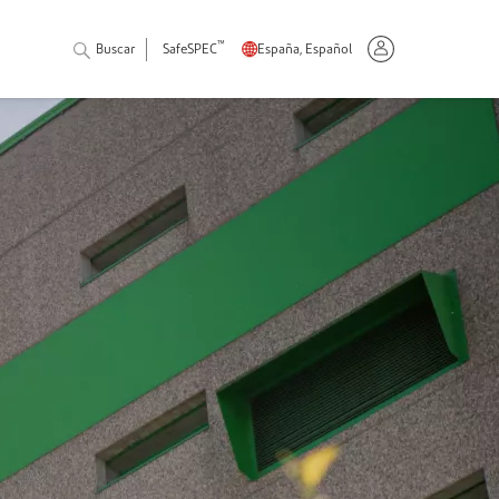
™
Buscar
SafeSPEC
España, Español