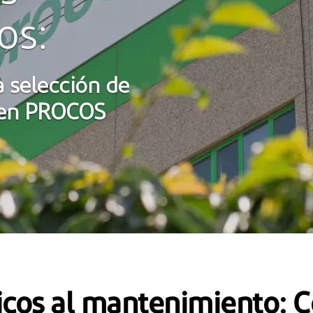
os:
a selección de
 en PROCOS
icos al mantenimiento: C