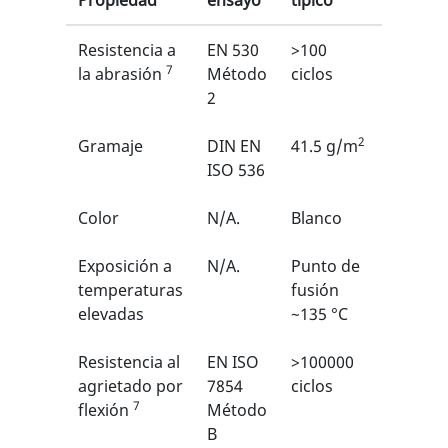
Propiedad
ensayo
típico
EN
Resistencia a
EN 530
>100
2/6
7
1
la abrasión
Método
ciclos
2
2
Gramaje
DIN EN
41.5 g/m
N/A
ISO 536
Color
N/A.
Blanco
N/A
Exposición a
N/A.
Punto de
N/A
temperaturas
fusión
elevadas
~135 °C
Resistencia al
EN ISO
>100000
6/6
1
agrietado por
7854
ciclos
7
flexión
Método
B