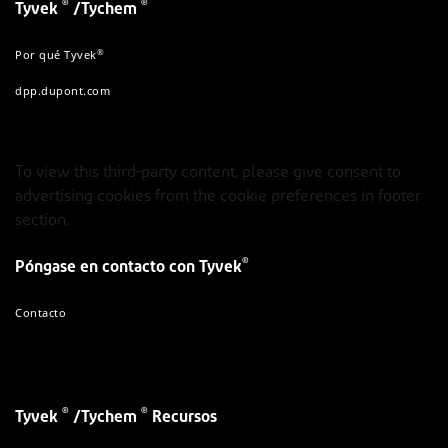
®
®
Tyvek
/Tychem
®
Por qué Tyvek
dpp.dupont.com
To view this third-party content, please give consent to
advertising cookies from the cookie preferences in footer
section.
®
Póngase en contacto con Tyvek
Contacto
®
®
Tyvek
/Tychem
Recursos