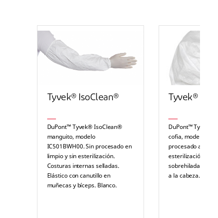
Tyvek® IsoClean®
Tyvek® IsoC
DuPont™ Tyvek® IsoClean®
DuPont™ Tyvek® 
manguito, modelo
cofia, modelo IC72
IC501BWH00. Sin procesado en
procesado a limpio
limpio y sin esterilización.
esterilización. Cos
Costuras internas selladas.
sobrehiladas. Elás
Elástico con canutillo en
a la cabeza. Blanc
muñecas y bíceps. Blanco.