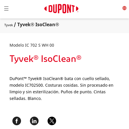
Toggle navigation
☰
/ Tyvek® IsoClean®
Tyvek
Modelo IC 702 S WH 00
Tyvek® IsoClean®
DuPont™ Tyvek® IsoClean® bata con cuello sellado,
modelo IC702S00. Costuras cosidas. Sin procesado en
limpio y sin esterilización. Puños de punto. Cintas
selladas. Blanco.