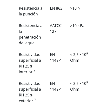
Resistencia a
EN 863
>10 N
2/6
1
la punción
Resistencia a
AATCC
>10 kPa
N/A
la
127
penetración
del agua
9
Resistividad
EN
< 2,5 • 10
N/A
superficial a
1149-1
Ohm
RH 25%,
7
interior
9
Resistividad
EN
< 2,5 • 10
N/A
superficial a
1149-1
Ohm
RH 25%,
7
exterior