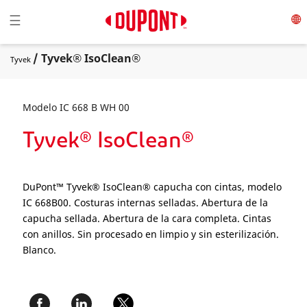
Toggle navigation
☰
/ Tyvek® IsoClean®
Tyvek
Modelo IC 668 B WH 00
Tyvek® IsoClean®
DuPont™ Tyvek® IsoClean® capucha con cintas, modelo
IC 668B00. Costuras internas selladas. Abertura de la
capucha sellada. Abertura de la cara completa. Cintas
con anillos. Sin procesado en limpio y sin esterilización.
Blanco.