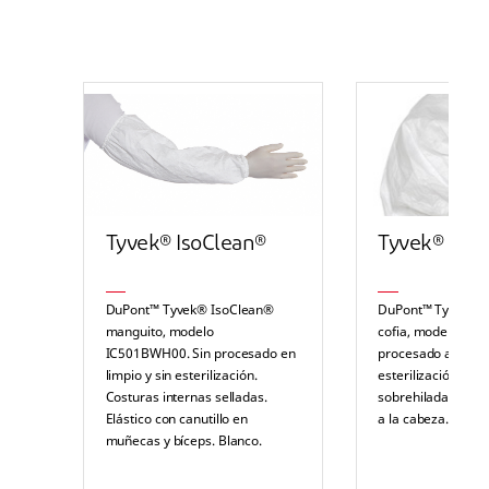
Tyvek® IsoClean®
Tyvek® IsoC
DuPont™ Tyvek® IsoClean®
DuPont™ Tyvek® 
manguito, modelo
cofia, modelo IC72
IC501BWH00. Sin procesado en
procesado a limpio
limpio y sin esterilización.
esterilización. Cos
Costuras internas selladas.
sobrehiladas. Elás
Elástico con canutillo en
a la cabeza. Blanc
muñecas y bíceps. Blanco.