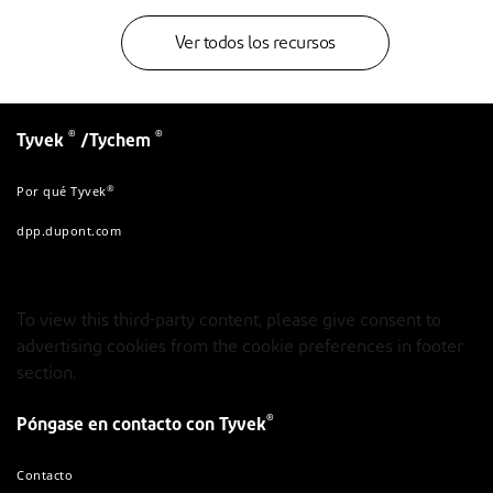
Ver todos los recursos
®
®
Tyvek
/Tychem
®
Por qué Tyvek
dpp.dupont.com
To view this third-party content, please give consent to
advertising cookies from the cookie preferences in footer
section.
®
Póngase en contacto con Tyvek
Contacto