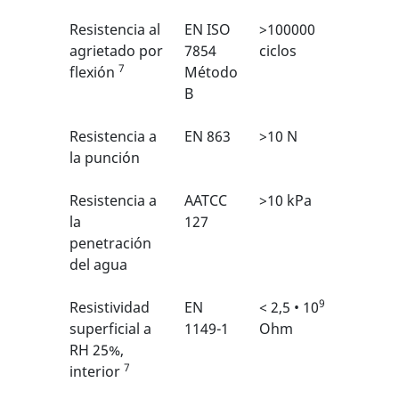
Resistencia al
EN ISO
>100000
6/6
1
agrietado por
7854
ciclos
7
flexión
Método
B
Resistencia a
EN 863
>10 N
2/6
1
la punción
Resistencia a
AATCC
>10 kPa
N/A
la
127
penetración
del agua
9
Resistividad
EN
< 2,5 • 10
N/A
superficial a
1149-1
Ohm
RH 25%,
7
interior