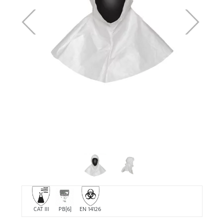
CAT III
PB[6]
EN 14126