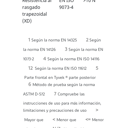
Resistencia al
EN ISO
>10 N
1/6
1
rasgado
9073-4
trapezoidal
(XD)
1
2
Según la norma EN 14325
Según
3
la norma EN 14126
Según la norma EN
4
1073-2
Según la norma EN ISO 14116
12
5
Según la norma EN ISO 11612
Parte frontal en Tyvek ® parte posterior
6
Método de prueba según la norma
7
ASTM D-572
Compruebe las
instrucciones de uso para más información,
>
limitaciones y precauciones de uso
<
<=
Mayor que
Menor que
Menor