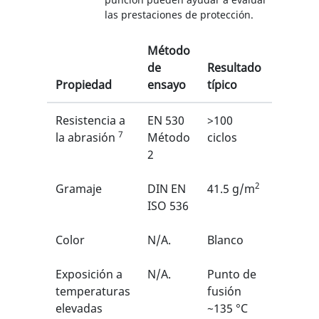
las prestaciones de protección.
Método
de
Resultado
Propiedad
ensayo
típico
EN
Resistencia a
EN 530
>100
2/6
7
1
la abrasión
Método
ciclos
2
2
Gramaje
DIN EN
41.5 g/m
N/A
ISO 536
Color
N/A.
Blanco
N/A
Exposición a
N/A.
Punto de
N/A
temperaturas
fusión
elevadas
~135 °C