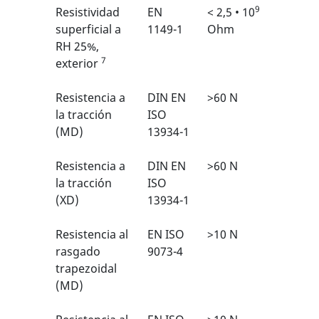
9
Resistividad
EN
< 2,5 • 10
N/A
superficial a
1149-1
Ohm
RH 25%,
7
exterior
Resistencia a
DIN EN
>60 N
2/6
1
la tracción
ISO
(MD)
13934-1
Resistencia a
DIN EN
>60 N
2/6
1
la tracción
ISO
(XD)
13934-1
Resistencia al
EN ISO
>10 N
1/6
1
rasgado
9073-4
trapezoidal
(MD)