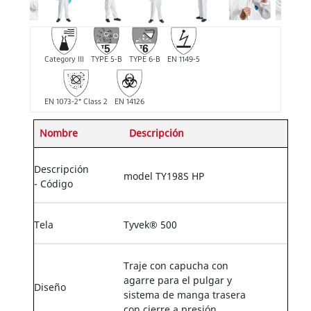
Category III
TYPE 5-B
TYPE 6-B
EN 1149-5
EN 1073-2* Class 2
EN 14126
Nombre
Descripción
Descripción
model TY198S HP
- Código
Tela
Tyvek® 500
Traje con capucha con
agarre para el pulgar y
Diseño
sistema de manga trasera
con cierre a presión.