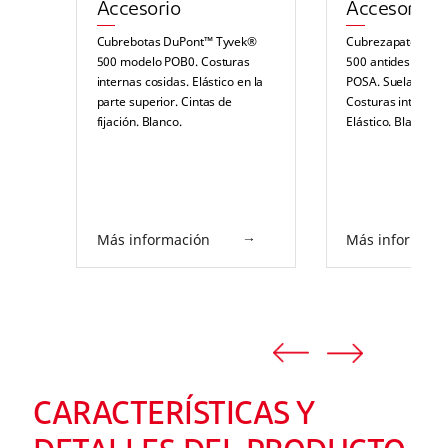
Accesorio
Accesorio
Cubrebotas DuPont™ Tyvek®
Cubrezapatos Du
500 modelo POB0. Costuras
500 antideslizant
internas cosidas. Elástico en la
POSA. Suela antide
parte superior. Cintas de
Costuras internas 
fijación. Blanco.
Elástico. Blanco.
Más información
Más informaci
CARACTERÍSTICAS Y