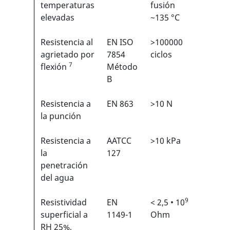
temperaturas
fusión
elevadas
~135 °C
Resistencia al
EN ISO
>100000
6/6
1
agrietado por
7854
ciclos
7
flexión
Método
B
Resistencia a
EN 863
>10 N
2/6
1
la punción
Resistencia a
AATCC
>10 kPa
N/A
la
127
penetración
del agua
9
Resistividad
EN
< 2,5 • 10
N/A
superficial a
1149-1
Ohm
RH 25%,