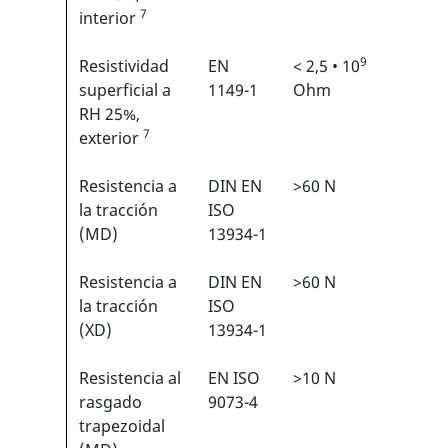
7
interior
9
Resistividad
EN
< 2,5 • 10
N/A
superficial a
1149-1
Ohm
RH 25%,
7
exterior
Resistencia a
DIN EN
>60 N
2/6
1
la tracción
ISO
(MD)
13934-1
Resistencia a
DIN EN
>60 N
2/6
1
la tracción
ISO
(XD)
13934-1
Resistencia al
EN ISO
>10 N
1/6
1
rasgado
9073-4
trapezoidal