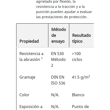
agrietado por flexión, la
resistencia a la tracción y a la
punción pueden ayudar a evaluar
las prestaciones de protección.
Método
de
Resultado
Propiedad
ensayo
típico
EN
Resistencia a
EN 530
>100
2/6
7
1
la abrasión
Método
ciclos
2
2
Gramaje
DIN EN
41.5 g/m
N/A
ISO 536
Color
N/A.
Blanco
N/A
Exposición a
N/A.
Punto de
N/A