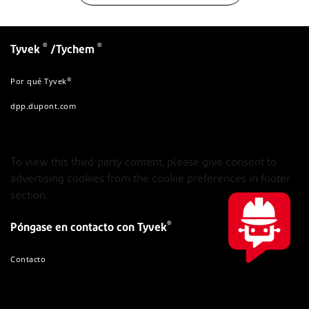
®
®
Tyvek
/Tychem
®
Por qué Tyvek
dpp.dupont.com
To view this third-party content, please give consent to
advertising cookies from the cookie preferences in footer
section.
®
Póngase en contacto con Tyvek
Contacto