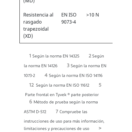
(MD)
Resistencia al
EN ISO
>10 N
1/6
1
rasgado
9073-4
trapezoidal
(XD)
1
2
Según la norma EN 14325
Según
3
la norma EN 14126
Según la norma EN
4
1073-2
Según la norma EN ISO 14116
12
5
Según la norma EN ISO 11612
Parte frontal en Tyvek ® parte posterior
6
Método de prueba según la norma
7
ASTM D-572
Compruebe las
instrucciones de uso para más información,
>
limitaciones y precauciones de uso