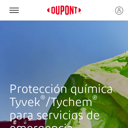
Personal Protection
Protección química
®
®
Tyvek
/Tychem
™
para servicios de