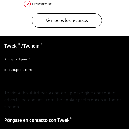
Descargar
Ver todos los recursos
®
®
Tyvek
/Tychem
®
Por qué Tyvek
dpp.dupont.com
To view this third-party content, please give consent to
advertising cookies from the cookie preferences in footer
section.
®
Póngase en contacto con Tyvek