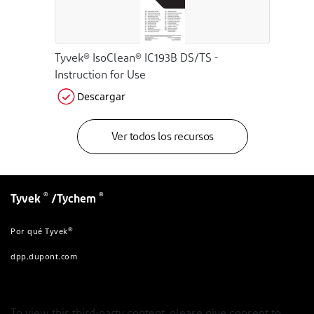
Tyvek® IsoClean® IC193B DS/TS -
Instruction for Use
Descargar
Ver todos los recursos
®
®
Tyvek
/Tychem
®
Por qué Tyvek
dpp.dupont.com