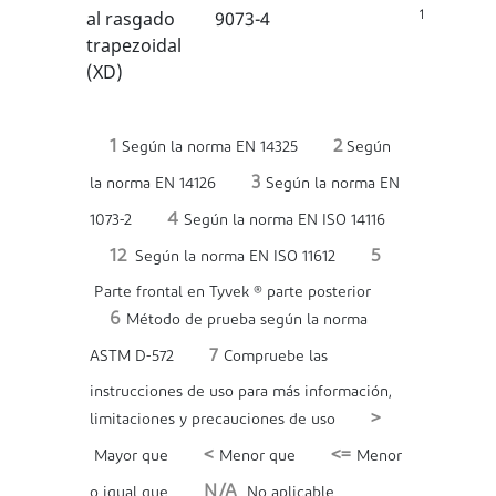
1
al rasgado
9073-4
trapezoidal
(XD)
1
2
Según la norma EN 14325
Según
3
la norma EN 14126
Según la norma EN
4
1073-2
Según la norma EN ISO 14116
12
5
Según la norma EN ISO 11612
Parte frontal en Tyvek ® parte posterior
6
Método de prueba según la norma
7
ASTM D-572
Compruebe las
instrucciones de uso para más información,
>
limitaciones y precauciones de uso
<
<=
Mayor que
Menor que
Menor
N/A
o igual que
No aplicable