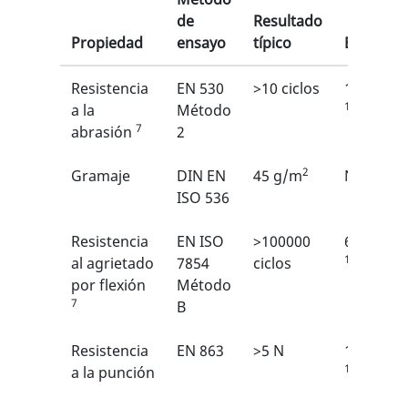
de
Resultado
Propiedad
ensayo
típico
EN
Resistencia
EN 530
>10 ciclos
1/6
1
a la
Método
7
abrasión
2
2
Gramaje
DIN EN
45 g/m
N/A
ISO 536
Resistencia
EN ISO
>100000
6/6
1
al agrietado
7854
ciclos
por flexión
Método
7
B
Resistencia
EN 863
>5 N
1/6
1
a la punción