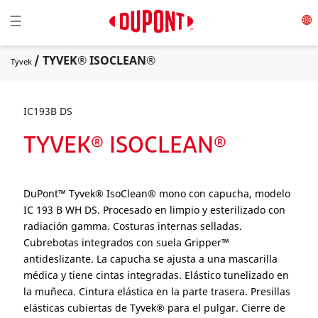
Toggle navigation
☰
/ TYVEK® ISOCLEAN®
Tyvek
IC193B DS
TYVEK® ISOCLEAN®
DuPont™ Tyvek® IsoClean® mono con capucha, modelo
IC 193 B WH DS. Procesado en limpio y esterilizado con
radiación gamma. Costuras internas selladas.
Cubrebotas integrados con suela Gripper™
antideslizante. La capucha se ajusta a una mascarilla
médica y tiene cintas integradas. Elástico tunelizado en
la muñeca. Cintura elástica en la parte trasera. Presillas
elásticas cubiertas de Tyvek® para el pulgar. Cierre de