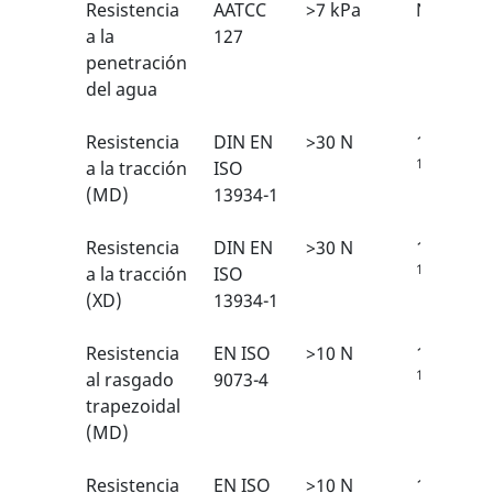
Resistencia
AATCC
>7 kPa
N/A
a la
127
penetración
del agua
Resistencia
DIN EN
>30 N
1/6
1
a la tracción
ISO
(MD)
13934-1
Resistencia
DIN EN
>30 N
1/6
1
a la tracción
ISO
(XD)
13934-1
Resistencia
EN ISO
>10 N
1/6
1
al rasgado
9073-4
trapezoidal
(MD)
Resistencia
EN ISO
>10 N
1/6