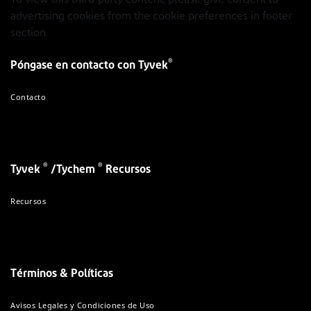
To view this third-party content, please give consent to
advertising cookies from the cookie preferences in footer
section.
®
Póngase en contacto con Tyvek
Contacto
®
®
Tyvek
/Tychem
Recursos
Recursos
Términos & Políticas
Avisos Legales y Condiciones de Uso