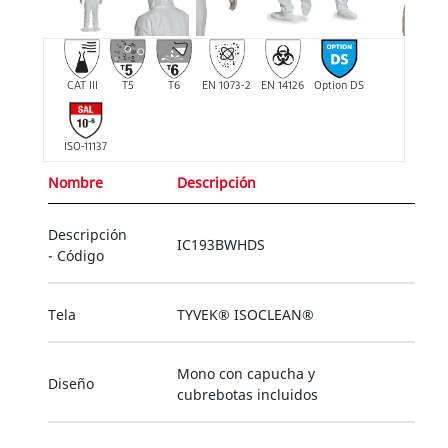
CAT III
T5
T6
EN 1073-2
EN 14126
Option DS
ISO-11137
Nombre
Descripción
Descripción
IC193BWHDS
- Código
Tela
TYVEK® ISOCLEAN®
Mono con capucha y
Diseño
cubrebotas incluidos