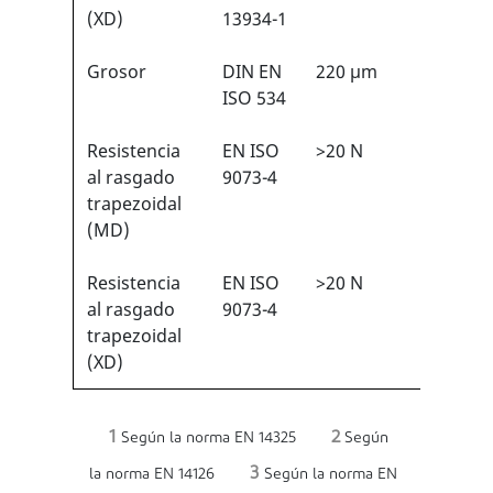
(XD)
13934-1
Grosor
DIN EN
220 µm
N/A
ISO 534
Resistencia
EN ISO
>20 N
2/6
1
al rasgado
9073-4
trapezoidal
(MD)
Resistencia
EN ISO
>20 N
2/6
1
al rasgado
9073-4
trapezoidal
(XD)
1
2
Según la norma EN 14325
Según
3
la norma EN 14126
Según la norma EN