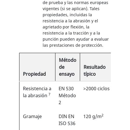
de prueba y las normas europeas
vigentes (si se aplican). Tales
propiedades, incluidas la
resistencia a la abrasión y el
agrietado por flexión, la
resistencia a la tracción y a la
punción pueden ayudar a evaluar
las prestaciones de protección.
Método
de
Resultado
Propiedad
ensayo
típico
EN
Resistencia a
EN 530
>2000 ciclos
6/6
7
1
la abrasión
Método
2
2
Gramaje
DIN EN
120 g/m
N/A
ISO 536