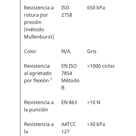
Resistencia a
ISO
650 kPa
N/A
rotura por
2758
presión
(método
Mullenburst)
Color
N/A.
Gris
N/A
Resistencia
EN ISO
>1000 ciclos
1/6
1
al agrietado
7854
7
por flexión
Método
B
Resistencia a
EN 863
>10 N
2/6
1
la punción
Resistencia a
AATCC
>30 kPa
N/A
la
127