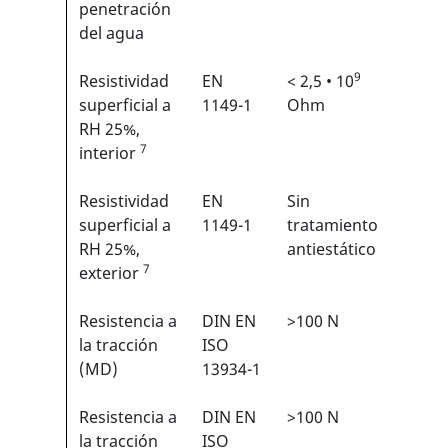
penetración
del agua
9
Resistividad
EN
< 2,5 • 10
N/A
superficial a
1149-1
Ohm
RH 25%,
7
interior
Resistividad
EN
Sin
N/A
superficial a
1149-1
tratamiento
RH 25%,
antiestático
7
exterior
Resistencia a
DIN EN
>100 N
3/6
1
la tracción
ISO
(MD)
13934-1
Resistencia a
DIN EN
>100 N
3/6
1
la tracción
ISO