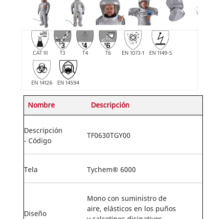
CAT III
T3
T4
T6
EN 1073-1
EN 1149-5
EN 14126
EN 14594
Nombre
Descripción
Descripción
TF0630TGY00
- Código
Tela
Tychem® 6000
Mono con suministro de
aire, elásticos en los puños
Diseño
y calcetines disipativos