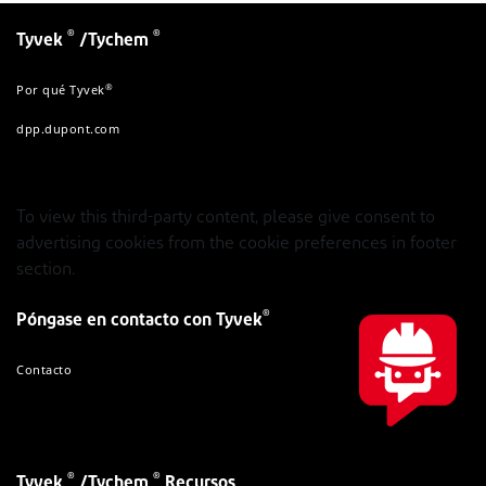
®
®
Tyvek
/Tychem
®
Por qué Tyvek
dpp.dupont.com
To view this third-party content, please give consent to
advertising cookies from the cookie preferences in footer
section.
®
Póngase en contacto con Tyvek
Contacto
®
®
Tyvek
/Tychem
Recursos