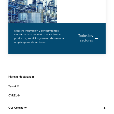
Nuestra innovación y conocimientos
científicos han ayudado a transformar
Todos los
productos, servicios y materiales en una
sectores
amplia gama de sectores.
Marcas destacadas
Tyvek®
CYREL®
Our Company