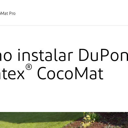
Mat Pro
o instalar DuPon
®
ntex
CocoMat