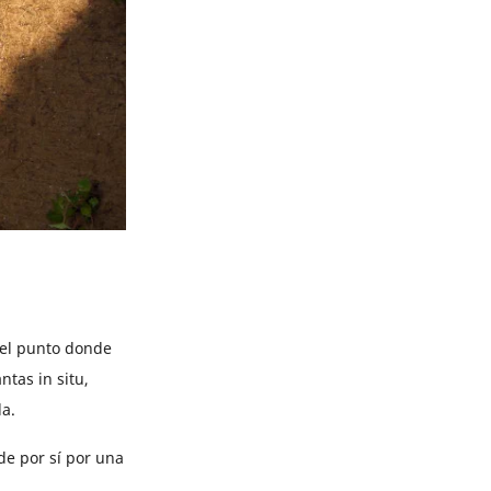
n el punto donde
tas in situ,
la.
de por sí por una