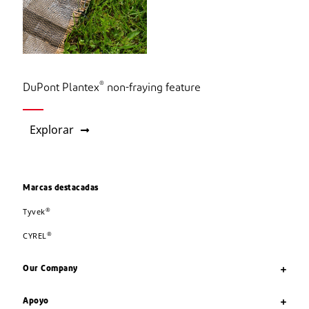
®
DuPont Plantex
non-fraying feature
Explorar
Marcas destacadas
®
Tyvek
®
CYREL
Our Company
Apoyo