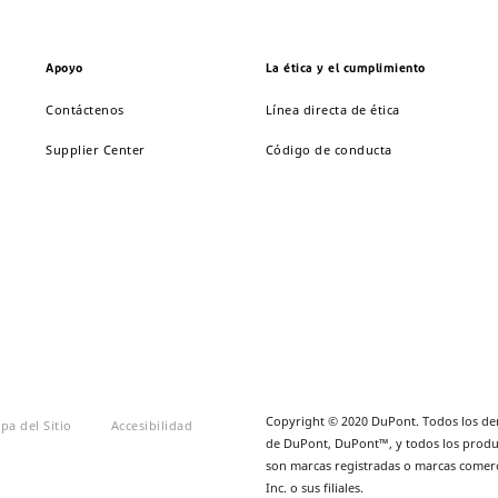
Apoyo
La ética y el cumplimiento
Contáctenos
Línea directa de ética
Supplier Center
Código de conducta
Copyright © 2020 DuPont. Todos los der
pa del Sitio
Accesibilidad
de DuPont, DuPont™, y todos los produ
son marcas registradas o marcas comer
Inc. o sus filiales.