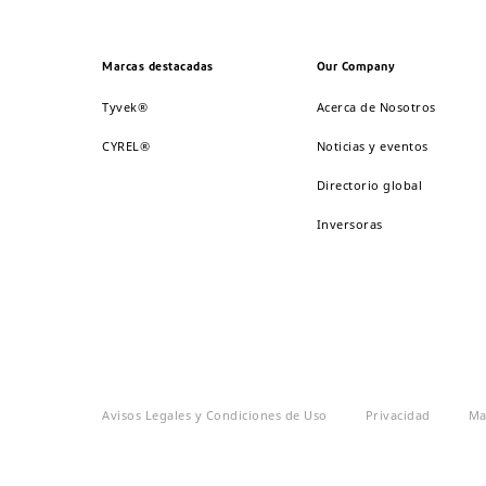
Marcas destacadas
Our Company
Tyvek®
Acerca de Nosotros
CYREL®
Noticias y eventos
Directorio global
Inversoras
Avisos Legales y Condiciones de Uso
Privacidad
Ma