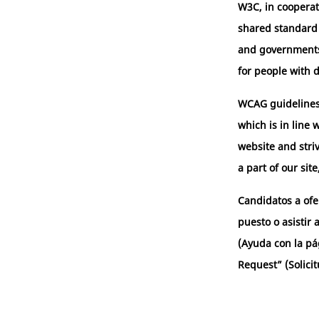
W3C, in cooperat
shared standard f
and governments 
for people with d
WCAG guidelines h
which is in line 
website and stri
a part of our sit
Candidatos a ofe
puesto o asistir 
(Ayuda con la pá
Request” (Solici