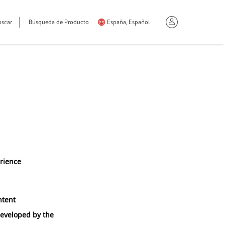
uscar
Búsqueda de Producto
España, Español
erience
ntent
developed by the