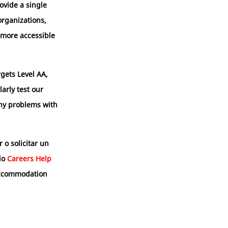
ovide a single
organizations,
 more accessible
gets Level AA,
arly test our
any problems with
o solicitar un
rio
Careers Help
Accommodation