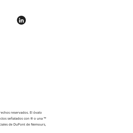
echos reservados. El óvalo
ctos señalados con ® o una ™
ciales de DuPont de Nemours,