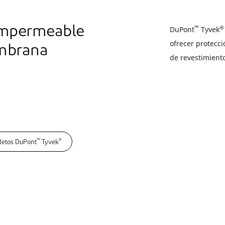
™
®
 impermeable
DuPont
Tyvek
ofrecer protecci
embrana
de revestimient
™
®
letos DuPont
Tyvek