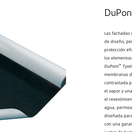
DuPon
Las fachadas 
de diseño, pe
protección efi
los elementos
™
DuPont
Tyve
membranas de 
contrastada p
el vapor y una
el revestimie
agua, permeab
diseñada para
con una garan