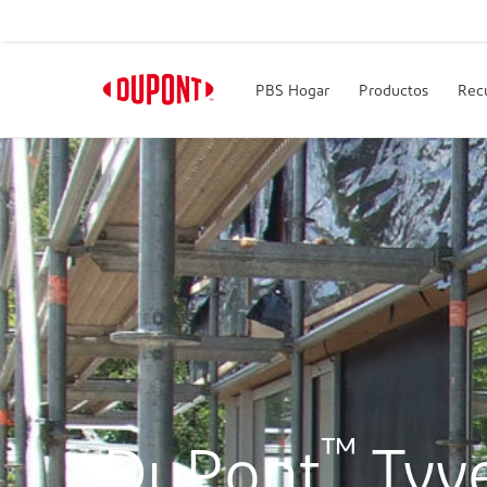
PBS Hogar
Productos
Rec
™
DuPont
Tyv