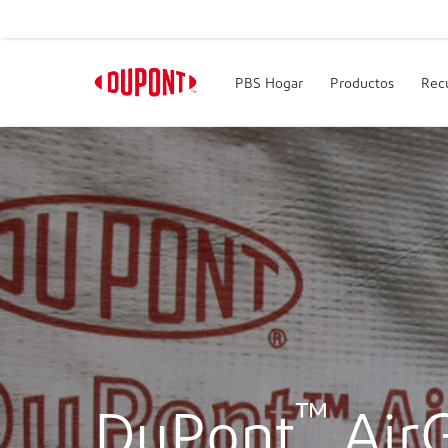
PBS Hogar
Productos
Rec
™
DuPont
Air