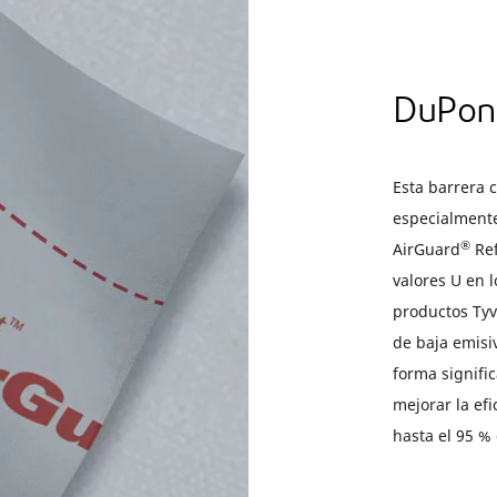
DuPon
Esta barrera 
especialmente
®
AirGuard
Ref
valores U en l
productos Ty
de baja emisi
forma signific
mejorar la efi
hasta el 95 % 