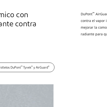
™
rmico con
DuPont
AirGua
contra el vapor 
tante contra
mejorar la comod
radiante para qu
™
®
®
Folletos DuPont
Tyvek
y AirGuard