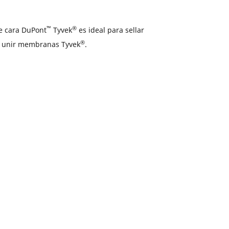
™
®
le cara DuPont
Tyvek
es ideal para sellar
®
y unir membranas Tyvek
.