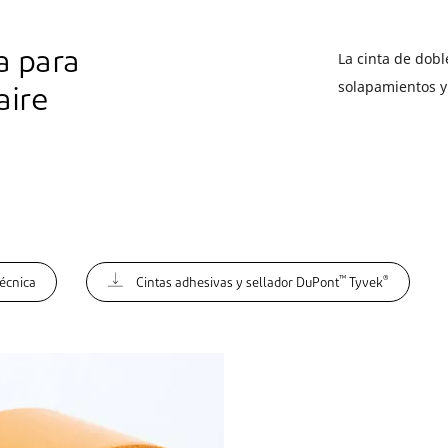
a para
La cinta de dob
solapamientos 
aire
™
®
Técnica
Cintas adhesivas y sellador DuPont
Tyvek