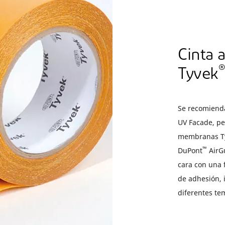
Cinta 
®
Tyvek
Se recomienda 
UV Facade, p
membranas T
™
DuPont
AirG
cara con una f
de adhesión, 
diferentes te