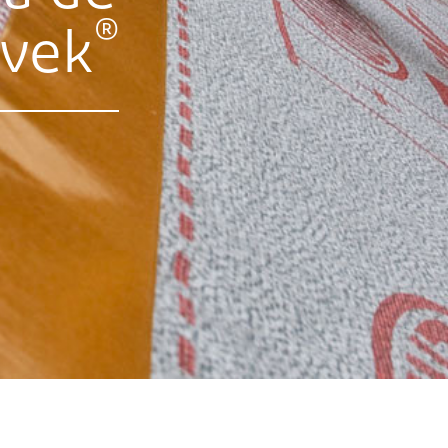
®
yvek