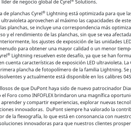
®
líder de negocio global de Cyrel
Solutions.
®
a de planchas Cyrel
Lightning está optimizada para que la
 ultravioleta aprovechen al máximo las capacidades de este
e las planchas, se incluye una correspondencia más optimiza
o y el rendimiento de las planchas, sin que se vea afectada
nteriormente, los ajustes de exposición de las unidades LE
menudo para obtener una mayor calidad o un menor tiemp
®
yrel
Lightning resuelven este desafío, ya que se han form
n cuenta características de exposición LED ultravioleta. La 
primera plancha de fotopolímero de la familia Lightning. Se
solventes y actualmente está disponible en los calibres 045
losos de que DuPont haya sido de nuevo patrocinador Di
to el Foro como INFOFLEX brindaron una magnífica oportun
 aprender y compartir experiencias, explorar nuevas tecnol
ciones innovadoras. DuPont siempre ha valorado la contri
tor de la flexografía, lo que está en consonancia con nues
 soluciones innovadoras para que nuestros clientes prospe
.