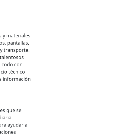
s y materiales
s, pantallas,
 y transporte.
talentosos
n codo con
cio técnico
s información
nes que se
iaria.
ara ayudar a
aciones