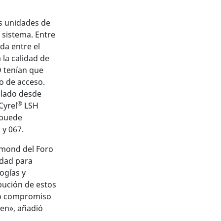
s unidades de
 sistema. Entre
da entre el
 la calidad de
D tenían que
o de acceso.
ulado desde
®
Cyrel
LSH
 puede
 y 067.
amond del Foro
idad para
ogías y
bución de estos
tro compromiso
ren», añadió