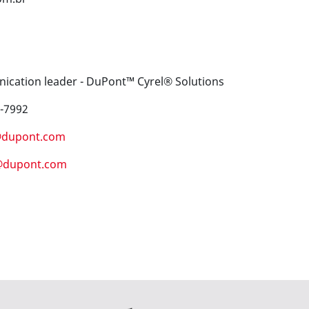
cation leader - DuPont™ Cyrel® Solutions
0-7992
b@dupont.com
b@dupont.com