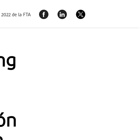
 2022 de la FTA
ng
ón