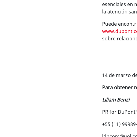
esenciales en m
la atención san
Puede encontra
www.dupont.
sobre relacion
14 de marzo d
Para obtener m
Liliam Benzi
PR for DuPont™
+55 (11) 99989
ldbcom@uol.c