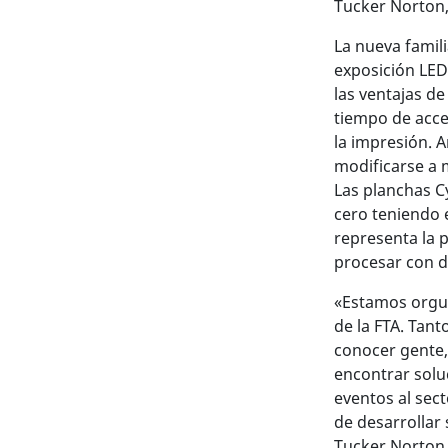
Tucker Norton, 
La nueva famili
exposición LED
las ventajas d
tiempo de acces
la impresión.
A
modificarse a 
Las planchas C
cero teniendo e
representa la 
procesar con di
«Estamos orgul
de la FTA. Tan
conocer gente,
encontrar solu
eventos al sec
de desarrollar
Tucker Norton